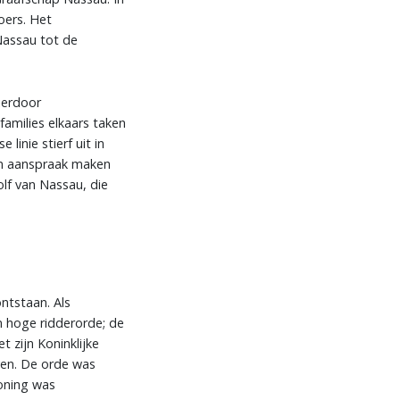
oers. Het
Nassau tot de
ierdoor
amilies elkaars taken
linie stierf uit in
een aanspraak maken
f van Nassau, die
ntstaan. Als
n hoge ridderorde; de
 zijn Koninklijke
ven. De orde was
koning was