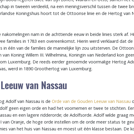
chap in tweeën verdeeld, na een meningsverschil tussen de twee br
andse Koningshuis hoort tot de Ottoonse linie en de Hertog van 
 nakomelingen nam in de achttiende eeuw in beide linies sterk af. H
e families in 1783 een overeenkomst. Hierin werd verklaard dat de f
in één van de families de mannelijke lijn zou uitsterven. De Ottoonse 
en van Koning Willem III. Wilhelmina, Koningin van Nederland kon g
om Luxemburg. De reeds eerder genoemde voormalige Hertog Adol
was, werd in 1890 Groothertog van Luxemburg.
Leeuw van Nassau
tog Adolf van Nassau is de
Orde van de Gouden Leeuw van Nassau
o
dolf geen eigen orde en had het voornemen er twee te stichten. Ee
sau en een lagere ridderorde; de Adolfsorde. Adolf wilde graag met
III van Oranje, de hoge orde instellen om de orde meer status te ge
inies van het huis van Nassau en moest uit één klasse bestaan. De 