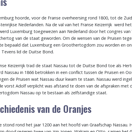
is
burg hoorde, voor de Franse overheersing rond 1800, tot de Zuid
enrijkse Nederlanden. Na de val van het Franse Keizerrijk werd het
a werd Luxemburg toegewezen aan Nederland door het congres van 
othertog van de staat geworden. Om de wensen van de Pruisen te
acte bepaald dat Luxemburg een Groothertogdom zou worden en on
. Tevens lid de Duitse Bond.
anse Keizerrijk trad de staat Nassau tot de Duitse Bond toe als H
d Nassau in 1866 betrokken in een conflict tussen de Pruisen en Oos
egen de Pruisen wat Nassau duur kwam te staan. Nassau werd ingelij
de vorst Adolf verplicht was afstand te doen van de afspraken met 
rtogdom Nassau op te bestaan als zelfstandige staat.
schiedenis van de Oranjes
ke stond rond het jaar 1200 aan het hoofd van Graafschap Nassau. Hi
zijn dood regeren twee van zijn zonen, Walram en Otto, samen het 