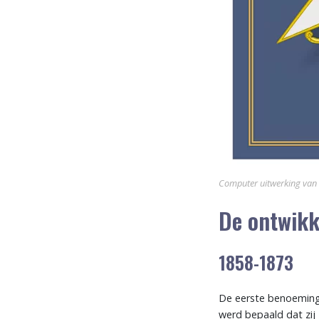
Computer uitwerking van i
De ontwikk
1858-1873
De eerste benoeminge
werd bepaald dat zij 