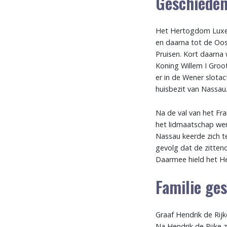
Geschieden
Het Hertogdom Luxem
en daarna tot de Oost
Pruisen. Kort daarn
Koning Willem I Gro
er in de Wener slot
huisbezit van Nassau
Na de val van het Fr
het lidmaatschap wer
Nassau keerde zich t
gevolg dat de zitten
Daarmee hield het He
Familie ge
Graaf Hendrik de Rij
Na Hendrik de Rijke 