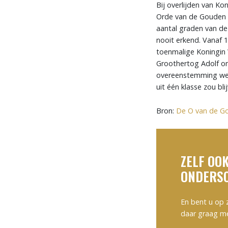
Bij overlijden van Ko
Orde van de Gouden 
aantal graden van de
nooit erkend. Vanaf
toenmalige Koningin 
Groothertog Adolf o
overeenstemming wer
uit één klasse zou bli
Bron:
De O van de G
ZELF OOK
ONDERSC
En bent u op 
daar graag m