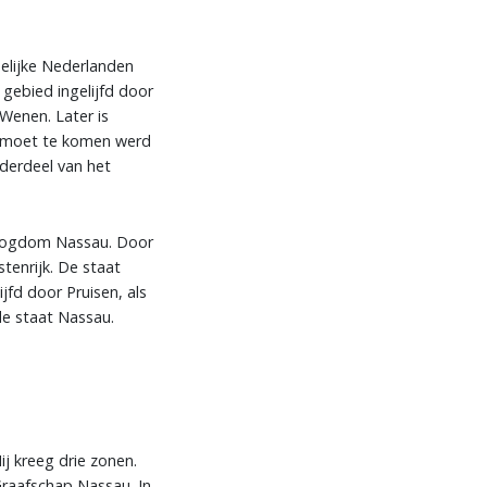
elijke Nederlanden
 gebied ingelijfd door
Wenen. Later is
gemoet te komen werd
derdeel van het
ertogdom Nassau. Door
tenrijk. De staat
fd door Pruisen, als
de staat Nassau.
j kreeg drie zonen.
Graafschap Nassau. In