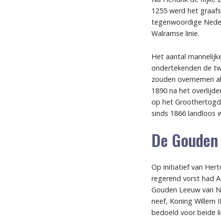
1255 werd het graafs
tegenwoordige Nederl
Walramse linie.
Het aantal mannelijke
ondertekenden de twe
zouden overnemen als 
1890 na het overlijd
op het Groothertogd
sinds 1866 landloos 
De Gouden 
Op initiatief van Her
regerend vorst had A
Gouden Leeuw van Nas
neef, Koning Willem 
bedoeld voor beide l