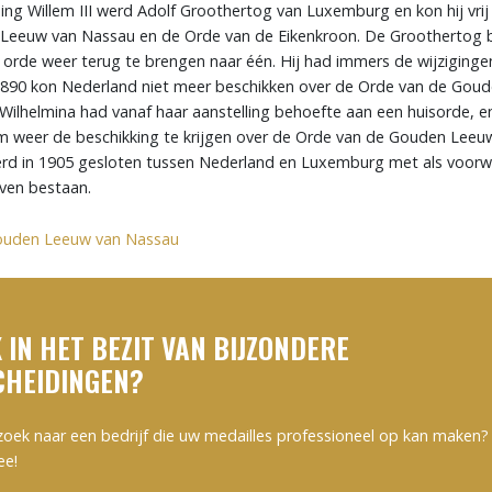
ning Willem III werd Adolf Groothertog van Luxemburg en kon hij vri
Leeuw van Nassau en de Orde van de Eikenkroon. De Groothertog 
 orde weer terug te brengen naar één. Hij had immers de wijziging
 1890 kon Nederland niet meer beschikken over de Orde van de Gou
Wilhelmina had vanaf haar aanstelling behoefte aan een huisorde, en
m weer de beschikking te krijgen over de Orde van de Gouden Leeu
d in 1905 gesloten tussen Nederland en Luxemburg met als voorw
jven bestaan.
ouden Leeuw van Nassau
 IN HET BEZIT VAN BIJZONDERE
HEIDINGEN?
zoek naar een bedrijf die uw medailles professioneel op kan maken? 
ee!