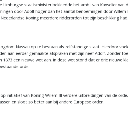
De Limburgse staatsminister bekleedde het ambt van Kanselier van d
mingen door Adolf hoger dan het aantal benoemingen door Willem III
 Nederlandse Koning meerdere ridderorden tot zijn beschikking had
rtogdom Nassau op te bestaan als zelfstandige staat. Hierdoor voeld
den aan eerder gemaakte afspraken met zijn neef Adolf. Zonder to
n 1873 een nieuwe wet aan. In deze wet stond dat er drie nieuwe 
estaande orde.
 initiatief van Koning Willem III verdere uitbreidingen van de orde
 klassen en sloot zo beter aan bij andere Europese orden.