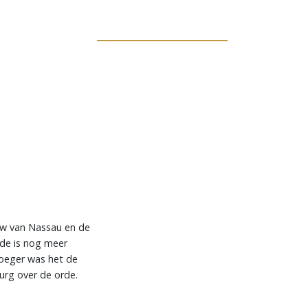
uw van Nassau en de
rde is nog meer
Vroeger was het de
rg over de orde.