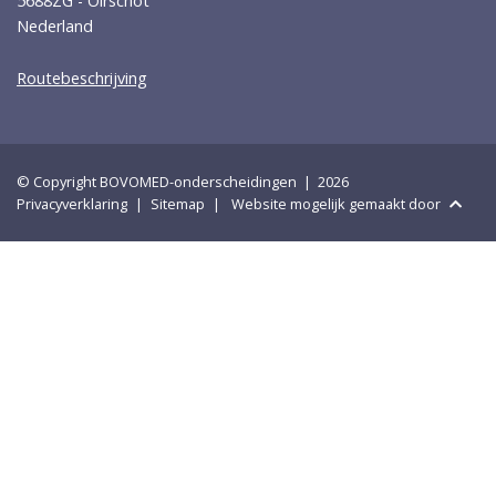
5688ZG - Oirschot
Nederland
Routebeschrijving
© Copyright BOVOMED-onderscheidingen | 2026
Privacyverklaring
Sitemap
Website mogelijk gemaakt door