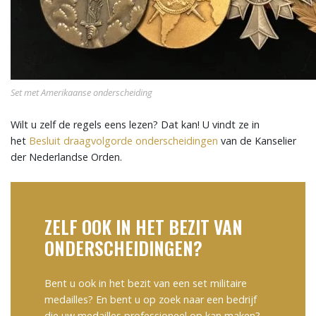
Set met Amerikaanse onderscheiding
Wilt u zelf de regels eens lezen? Dat kan! U vindt ze in
het
Besluit draagvolgorde onderscheidingen
van de Kanselier
der Nederlandse Orden.
ZELF OOK IN HET BEZIT VAN
ONDERSCHEIDINGEN?
Bent u ook in het bezit van een set militaire
medailles? En bent u op zoek naar een bedrijf
die uw medailles professioneel op kan maken?