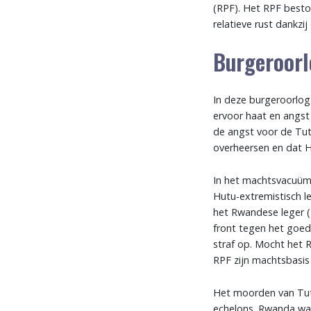
(RPF). Het RPF besto
relatieve rust dankzi
Burgeroorl
In deze burgeroorlog
ervoor haat en angst
de angst voor de Tuts
overheersen en dat H
In het machtsvacuüm 
Hutu-extremistisch 
het Rwandese leger (F
front tegen het goed
straf op. Mocht het
RPF zijn machtsbasis 
Het moorden van Tut
echelons. Rwanda was