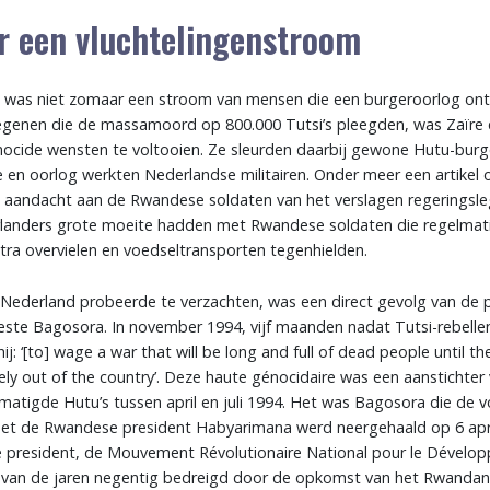
r een vluchtelingenstroom
is was niet zomaar een stroom van mensen die een burgeroorlog ont
genen die de massamoord op 800.000 Tutsi’s pleegden, was Zaïre ee
enocide wensten te voltooien. Ze sleurden daarbij gewone Hutu-burg
 en oorlog werkten Nederlandse militairen. Onder meer een artikel 
aandacht aan de Rwandese soldaten van het verslagen regeringsl
rlanders grote moeite hadden met Rwandese soldaten die regelmat
ntra overvielen en voedseltransporten tegenhielden.
t Nederland probeerde te verzachten, was een direct gevolg van de
este Bagosora. In november 1994, vijf maanden nadat Tutsi-rebel
ij: ‘[to] wage a war that will be long and full of dead people until th
ely out of the country’. Deze haute génocidaire was een aanstichte
ematigde Hutu’s tussen april en juli 1994. Het was Bagosora die de 
met de Rwandese president Habyarimana werd neergehaald op 6 apri
 de president, de Mouvement Révolutionaire National pour le Déve
 van de jaren negentig bedreigd door de opkomst van het Rwandan 