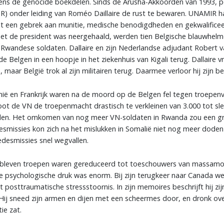
dens de genocide boekdelen. Sinds de Arusha-Akkoorden van 1993,
) onder leiding van Roméo Daillaire de rust te bewaren. UNAMIR 
t een gebrek aan munitie, medische benodigdheden en gekwalifice
met de president was neergehaald, werden tien Belgische blauwhelm
Rwandese soldaten. Dallaire en zijn Nederlandse adjudant Robert 
e Belgen in een hoopje in het ziekenhuis van Kigali terug. Dallaire
 maar België trok al zijn militairen terug. Daarmee verloor hij zijn
nië en Frankrijk waren na de moord op de Belgen fel tegen troepenv
oot de VN de troepenmacht drastisch te verkleinen van 3.000 tot sle
en. Het omkomen van nog meer VN-soldaten in Rwanda zou een groo
smissies kon zich na het mislukken in Somalië niet nog meer doden
edesmissies snel wegvallen.
gebleven troepen waren gereduceerd tot toeschouwers van massamo
 psychologische druk was enorm. Bij zijn terugkeer naar Canada wer
posttraumatische stressstoornis. In zijn memoires beschrijft hij zij
ij sneed zijn armen en dijen met een scheermes door, en dronk ov
tie zat.