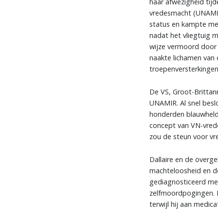
haar afwezigheid tij
vredesmacht (UNAMIR
status en kampte me
nadat het vliegtuig 
wijze vermoord door 
naakte lichamen van d
troepenversterkingen,
De VS, Groot-Brittan
UNAMIR. Al snel besl
honderden blauwheld
concept van VN-vrede
zou de steun voor vr
Dallaire en de over
machteloosheid en de
gediagnosticeerd met 
zelfmoordpogingen. H
terwijl hij aan medica