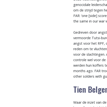
genocidale leiderscha
om de strijd tegen he
FAR: ‘one [side] scor
the same in our war w
Gedreven door angst 
vermoorde Tutsi-bure
angst voor het RPF, 
reden om te vluchten
voor de slachtingen.
controle wel voor d
werden hun koffers te
months ago. FAR troo
other solders with gu
Tien Belge
Waar de inzet van de