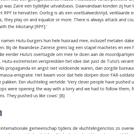
p was Zaïre een tijdelijke uitvalsbasis. Daarvandaan konden zij hun
t RPF te hervatten. Oorlog is als een voetbalwedstrijd, verklaarde 
es, they play on and equalize or more. There is always attack and coun
ith the Inkotanyi [RPF].’
namen Hutu-burgers hun hele huisraad mee, inclusief metalen dak
n. Bij de Rwandese-Zaïrese grens lag een stapel machetes en een 
die eerder Hutu’s overtuigde om mee te doen aan de moordpartijen
. Hutu-extremisten verspreidden het idee dat juist de Tutsi’s veran
 Als propaganda en angst niet voldoende waren, dan zorgde bureauc
e massa-emigratie. Het kwam voor dat hele dorpen door FAR-solda
 pakken. Een vluchteling vertelde: ‘Very clever people have pushed u
ps were opening the way with a lorry and we had to follow them, 
ns. They pushed us like cows’. [8]
n
 internationale gemeenschap tijdens de vluchtelingencrisis zo over