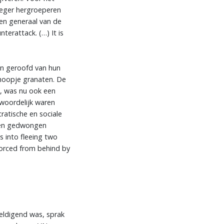
 leger hergroeperen
een generaal van de
terattack. (…) It is
en geroofd van hun
hoopje granaten. De
, was nu ook een
twoordelijk waren
ratische en sociale
ten gedwongen
s into fleeing two
forced from behind by
weldigend was, sprak