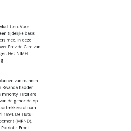
vluchtten. Voor
n tijdelijke basis
ers mee. In deze
over Provide Care van
eger. Het NIMH
ig
 plannen van mannen
len Rwanda hadden
e minority Tutsi are
r van de genocide op
voortrekkersrol nam
l 1994. De Hutu-
loppement (MRND),
Patriotic Front