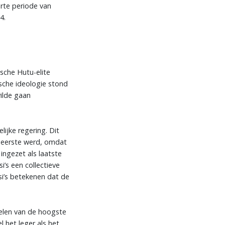
rte periode van
4.
sche Hutu-elite
sche ideologie stond
wilde gaan
ijke regering. Dit
 eerste werd, omdat
ingezet als laatste
’s een collectieve
i’s betekenen dat de
elen van de hoogste
 het leger als het