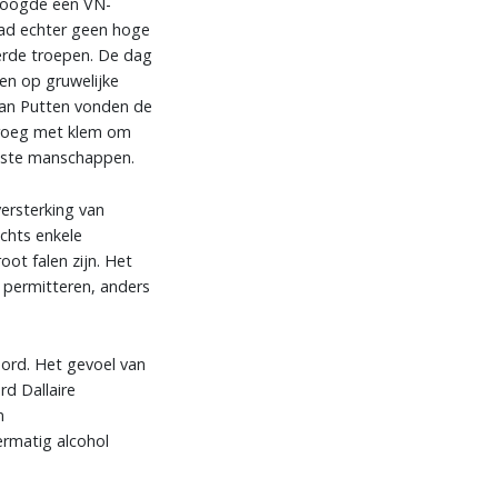
 poogde een VN-
had echter geen hoge
erde troepen. De dag
en op gruwelijke
van Putten vonden de
 vroeg met klem om
 beste manschappen.
ersterking van
chts enkele
t falen zijn. Het
 permitteren, anders
ord. Het gevoel van
d Dallaire
n
ermatig alcohol