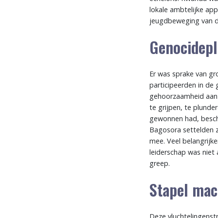
lokale ambtelijke app
jeugdbeweging van 
Genocidepl
Er was sprake van gr
participeerden in de 
gehoorzaamheid aan a
te grijpen, te plunde
gewonnen had, bescho
Bagosora settelden z
mee. Veel belangrijk
leiderschap was niet
greep.
Stapel mac
Deze vluchtelingenst