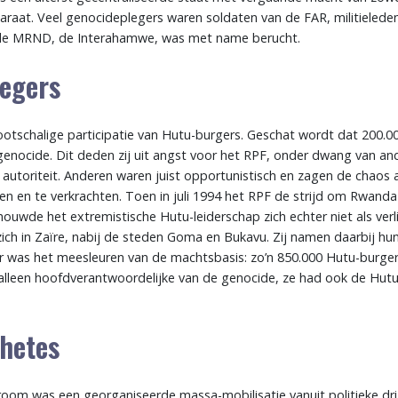
araat. Veel genocideplegers waren soldaten van de FAR, militieleden
de MRND, de Interahamwe, was met name berucht.
egers
ootschalige participatie van Hutu-burgers. Geschat wordt dat 200.
genocide. Dit deden zij uit angst voor het RPF, onder dwang van and
utoriteit. Anderen waren juist opportunistisch en zagen de chaos
ren en te verkrachten. Toen in juli 1994 het RPF de strijd om Rwand
uwde het extremistische Hutu-leiderschap zich echter niet als verl
ich in Zaïre, nabij de steden Goma en Bukavu. Zij namen daarbij hun
er was het meesleuren van de machtsbasis: zo’n 850.000 Hutu-burger
 alleen hoofdverantwoordelijke van de genocide, ze had ook de Hutu
hetes
room was een georganiseerde massa-mobilisatie vanuit politieke dri