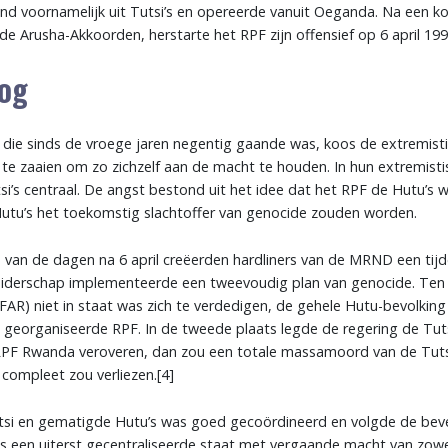
nd voornamelijk uit Tutsi’s en opereerde vanuit Oeganda. Na een ko
j de Arusha-Akkoorden, herstarte het RPF zijn offensief op 6 april 199
og
 die sinds de vroege jaren negentig gaande was, koos de extremisti
 te zaaien om zo zichzelf aan de macht te houden. In hun extremisti
i’s centraal. De angst bestond uit het idee dat het RPF de Hutu’s 
utu’s het toekomstig slachtoffer van genocide zouden worden.
van de dagen na 6 april creëerden hardliners van de MRND een tijdel
leiderschap implementeerde een tweevoudig plan van genocide. Ten
AR) niet in staat was zich te verdedigen, de gehele Hutu-bevolking 
 georganiseerde RPF. In de tweede plaats legde de regering de Tutsi
 RPF Rwanda veroveren, dan zou een totale massamoord van de Tuts
compleet zou verliezen.[4]
si en gematigde Hutu’s was goed gecoördineerd en volgde de bev
 een uiterst gecentraliseerde staat met vergaande macht van zowel