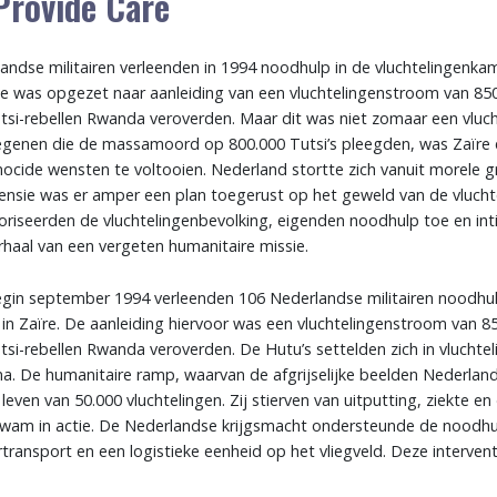
Provide Care
andse militairen verleenden in 1994 noodhulp in de vluchtelingen
tie was opgezet naar aanleiding van een vluchtelingenstroom van 850
i-rebellen Rwanda veroverden. Maar dit was niet zomaar een vlucht
genen die de massamoord op 800.000 Tutsi’s pleegden, was Zaïre ee
enocide wensten te voltooien. Nederland stortte zich vanuit morele
fensie was er amper een plan toegerust op het geweld van de vluch
oriseerden de vluchtelingenbevolking, eigenden noodhulp toe en in
rhaal van een vergeten humanitaire missie.
begin september 1994 verleenden 106 Nederlandse militairen noodhul
in Zaïre. De aanleiding hiervoor was een vluchtelingenstroom van 8
i-rebellen Rwanda veroverden. De Hutu’s settelden zich in vlucht
 De humanitaire ramp, waarvan de afgrijselijke beelden Nederland 
even van 50.000 vluchtelingen. Zij stierven van uitputting, ziekte en
kwam in actie. De Nederlandse krijgsmacht ondersteunde de noodh
ransport en een logistieke eenheid op het vliegveld. Deze intervent