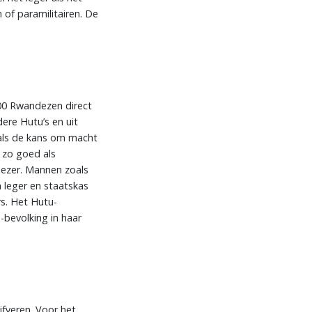
 of paramilitairen. De
000 Rwandezen direct
ere Hutu’s en uit
 als de kans om macht
a zo goed als
iezer. Mannen zoals
 leger en staatskas
s. Het Hutu-
-bevolking in haar
jfveren. Voor het