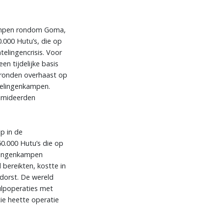
kampen rondom Goma,
.000 Hutu’s, die op
elingencrisis. Voor
n tijdelijke basis
 gronden overhaast op
telingenkampen.
timideerden
p in de
50.000 Hutu’s die op
elingenkampen
bereikten, kostte in
 dorst. De wereld
ulpoperaties met
ie heette operatie