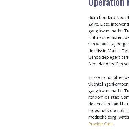
Operation 
Ruim honderd Nederl
Zaïre. Deze interven
gang kwam nadat Tuts
Hutu-extremisten, de
van waaruit zij de g
de missie. Vanuit De
Genocideplegers terr
Nederlanders. Een ve
Tussen eind juli en 
vluchtelingenkampen 
gang kwam nadat Tuts
rondom de stad Goma.
de eerste maand het l
moest iets doen en 
medische zorg, watert
Provide Care
.