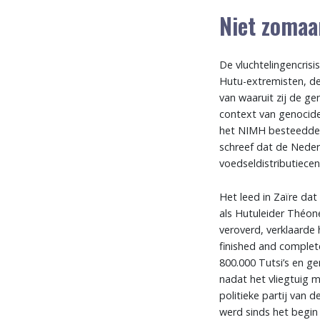
Niet zomaa
De vluchtelingencris
Hutu-extremisten, de
van waaruit zij de g
context van genocide
het NIMH besteedde 
schreef dat de Nede
voedseldistributiece
Het leed in Zaïre da
als Hutuleider Théon
veroverd, verklaarde h
finished and complet
800.000 Tutsi’s en g
nadat het vliegtuig 
politieke partij van
werd sinds het begin