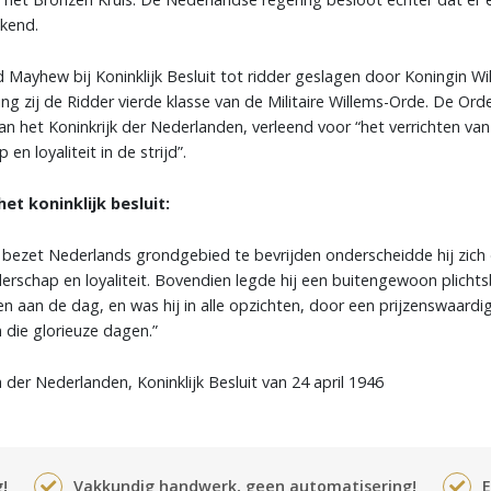
kend.
 Mayhew bij Koninklijk Besluit tot ridder geslagen door Koningin Wi
g zij de Ridder vierde klasse van de Militaire Willems-Orde. De Ord
van het Koninkrijk der Nederlanden, verleend voor “het verrichten v
en loyaliteit in de strijd”.
et koninklijk besluit:
m bezet Nederlands grondgebied te bevrijden onderscheidde hij zich
erschap en loyaliteit. Bovendien legde hij een buitengewoon plicht
 aan de dag, en was hij in alle opzichten, door een prijzenswaardi
in die glorieuze dagen.”
 der Nederlanden, Koninklijk Besluit van 24 april 1946
!
Vakkundig handwerk, geen automatisering!
E