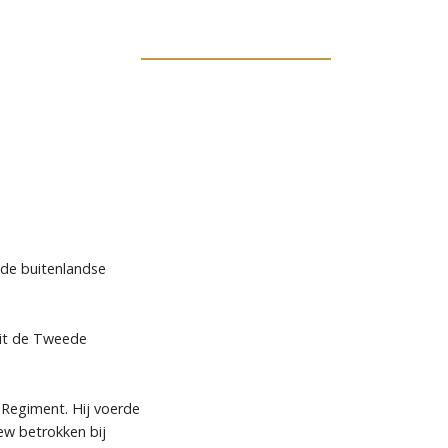
ende buitenlandse
uit de Tweede
k Regiment. Hij voerde
ew betrokken bij