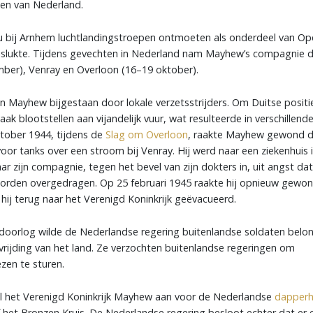
den van Nederland.
u bij Arnhem luchtlandingstroepen ontmoeten als onderdeel van Op
islukte. Tijdens gevechten in Nederland nam Mayhew’s compagnie de
ber), Venray en Overloon (16–19 oktober).
n Mayhew bijgestaan ​​door lokale verzetsstrijders. Om Duitse positie
aak blootstellen aan vijandelijk vuur, wat resulteerde in verschillen
tober 1944, tijdens de
Slag om Overloon
, raakte Mayhew gewond do
or tanks over een stroom bij Venray. Hij werd naar een ziekenhuis i
r zijn compagnie, tegen het bevel van zijn dokters in, uit angst dat
rden overgedragen. Op 25 februari 1945 raakte hij opnieuw gewon
 hij terug naar het Verenigd Koninkrijk geëvacueerd.
oorlog wilde de Nederlandse regering buitenlandse soldaten belo
vrijding van het land. Ze verzochten buitenlandse regeringen om
zen te sturen.
l het Verenigd Koninkrijk Mayhew aan voor de Nederlandse
dapperh
het Bronzen Kruis. De Nederlandse regering besloot echter dat er 