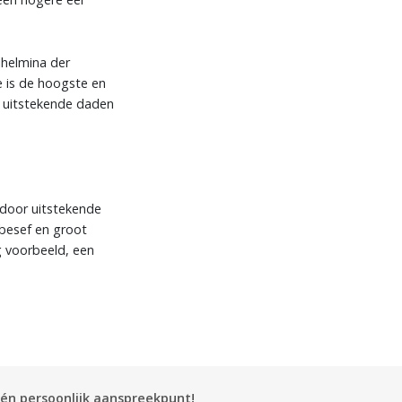
lhelmina der
e is de hoogste en
an uitstekende daden
 door uitstekende
sbesef en groot
g voorbeeld, een
én persoonlijk aanspreekpunt!