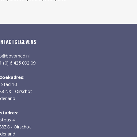
NTACTGEGEVENS
fo@bovomed.nl
1 (0) 6 425 092 09
zoekadres:
 Stad 10
88 NX - Oirschot
derland
stadres:
stbus 4
88ZG - Oirschot
derland