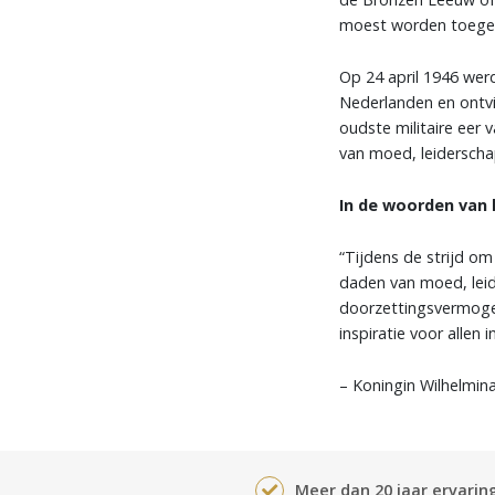
moest worden toege
Op 24 april 1946 werd
Nederlanden en ontvin
oudste militaire eer 
van moed, leiderschap 
In de woorden van h
“Tijdens de strijd o
daden van moed, leid
doorzettingsvermogen
inspiratie voor allen 
– Koningin Wilhelmina
Meer dan 20 jaar ervaring