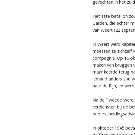
gevechten in het zui
Het 1ste bataljon zo
Garden, die echter m
van Weert (22 septem
In Weert werd kapitei
moesten ze zichzelf v
compagnie. Op 16 ok
maken van bruggen vo
maar keerde terug naa
iemand anders zou wo
naar de Rijn, en werd
Na de Tweede Wereld
verdiensten bij de be
onderscheidingsadvie
In oktober 1945 beva
de Bronzen Leeuw of 