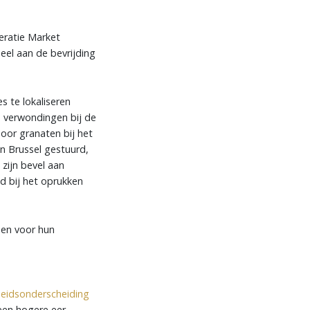
eratie Market
el aan de bevrijding
s te lokaliseren
de verwondingen bij de
or granaten bij het
n Brussel gestuurd,
 zijn bevel aan
d bij het oprukken
nen voor hun
eidsonderscheiding
een hogere eer